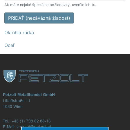
Ak máte nejaké špeciálne požiadavky, uveďte ich tu.
PRIDAŤ (nezáväzná žiadosť)
Okrúhla rúrka
Oceľ
Petzolt Metallhandel GmbH
Litfaßstraße 11
1030 Wien
Tel.:
+43 (1) 798 82 88-16
E-Mail: verkauf@petzolt.at