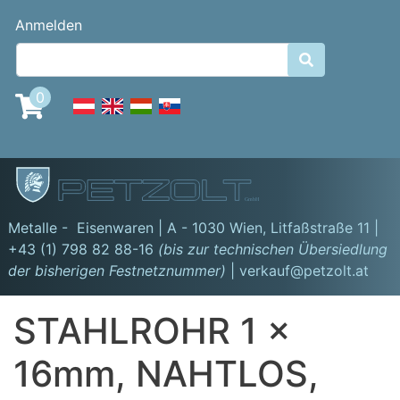
Direkt
Benutzermenü
Anmelden
zum
Inhalt

0
GmbH
Metalle - Eisenwaren | A - 1030 Wien,
Litfaßstraße 11
|
+43 (1) 798 82 88-16
(bis zur technischen Übersiedlung
der bisherigen Festnetznummer)
| verkauf@petzolt.at
STAHLROHR 1 x
16mm, NAHTLOS,