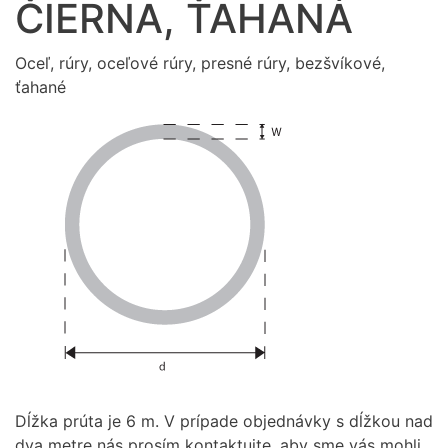
ČIERNA, ŤAHANÁ
Oceľ, rúry, oceľové rúry, presné rúry, bezšvíkové,
ťahané
Dĺžka prúta je 6 m. V prípade objednávky s dĺžkou nad
dva metre nás prosím kontaktujte, aby sme vás mohli