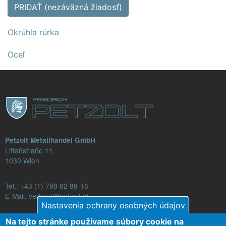
PRIDAŤ (nezáväzná žiadosť)
Okrúhla rúrka
Oceľ
Petzolt Metallhandel GmbH
Litfaßstraße 11
1030 Wien
Tel.:
+43 (1) 798 82 88-16
E-Mail: verkauf@petzolt.at
Nastavenia ochrany osobných údajov
Na tejto stránke používame súbory cookie na