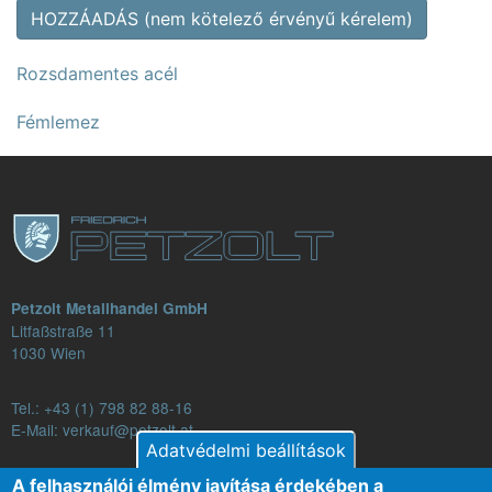
HOZZÁADÁS (nem kötelező érvényű kérelem)
Rozsdamentes acél
Fémlemez
Petzolt Metallhandel GmbH
Litfaßstraße 11
1030 Wien
Tel.:
+43 (1) 798 82 88-16
E-Mail: verkauf@petzolt.at
Adatvédelmi beállítások
A felhasználói élmény javítása érdekében a