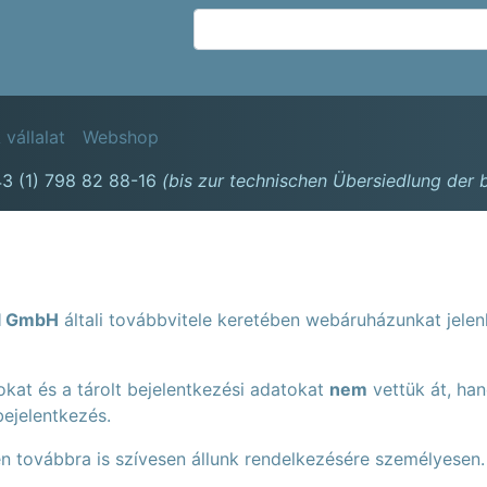
Ugrás
a
tartalomra
avigation
 vállalat
Webshop
3 (1) 798 82 88-16
(bis zur technischen Übersiedlung der
el GmbH
általi továbbvitele keretében webáruházunkat jelen
kat és a tárolt bejelentkezési adatokat
nem
vettük át, han
bejelentkezés.
n továbbra is szívesen állunk rendelkezésére személyesen.