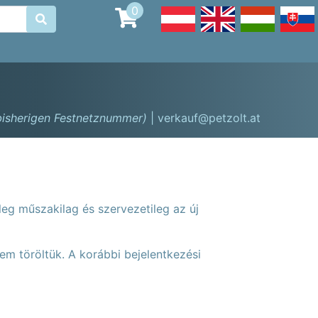
0

 bisherigen Festnetznummer)
| verkauf@petzolt.at
leg műszakilag és szervezetileg az új
em töröltük. A korábbi bejelentkezési