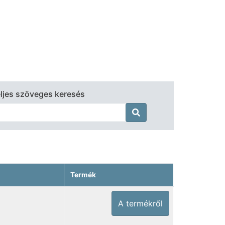
ljes szöveges keresés

Termék
A termékről