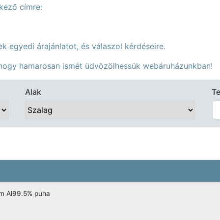
tkező címre:
k egyedi árajánlatot, és válaszol kérdéseire.
, hogy hamarosan ismét üdvözölhessük webáruházunkban!
Alak
Te
m Al99.5% puha