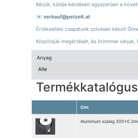
Kérjük, küldje kérdéseit egyszerűen a köve
📧
verkauf@petzolt.at
Értékesítési csapatunk szívesen készít Önne
Köszönjük megértését, és örömmel várjuk
Anyag
Termékkatalógus
Cím
Alumínium szalag 300x0.2m