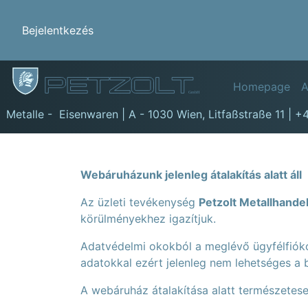
Benutzermenü
Bejelentkezés
Hauptn
Homepage
A
GmbH
Metalle - Eisenwaren | A - 1030 Wien,
Litfaßstraße 11
|
+4
Webáruházunk jelenleg átalakítás alatt áll
Az üzleti tevékenység
Petzolt Metallhand
körülményekhez igazítjuk.
Adatvédelmi okokból a meglévő ügyfélfióko
adatokkal ezért jelenleg nem lehetséges a 
A webáruház átalakítása alatt természetese