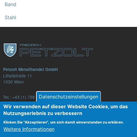
Band
Stahl
Petzolt Metallhandel GmbH
Litfaßstraße 11
1030 Wien
Datenschutzeinstellungen
Tel.:
+43 (1) 798 82 88-16
E-Mail: verkauf@petzolt.at
Wir verwenden auf dieser Website Cookies, um das
Nutzungserlebnis zu verbessern
Klicken Sie "Akzeptieren", um sich damit einverstanden zu erklären.
Weitere Informationen
Fußzeilenmenü
Kontakt
AGB
Datenschutz
Impressum