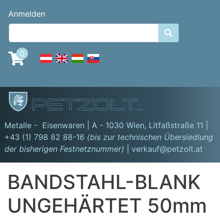
Direkt
Benutzermenü
Anmelden
zum
Inhalt

0
GmbH
Metalle - Eisenwaren | A - 1030 Wien,
Litfaßstraße 11
|
+43 (1) 798 82 88-16
(bis zur technischen Übersiedlung
der bisherigen Festnetznummer)
| verkauf@petzolt.at
BANDSTAHL-BLANK
UNGEHÄRTET 50mm