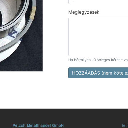
Megjegyzések
Ha bármilyen különleges kérése van,
HOZZÁADÁS (nem kötelez
Tel.
Petzolt Metallhandel GmbH