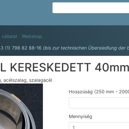
Ugrás
a
tartalomra
avigation
 vállalat
Webshop
3 (1) 798 82 88-16
(bis zur technischen Übersiedlung der
ÉL KERESKEDETT 40mm
g, acélszalag, szalagacél
Hosszúság (250 mm - 200
Mennyiség