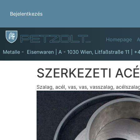
Benutzermenü
Bejelentkezés
Hauptn
Homepage
A
GmbH
Metalle - Eisenwaren | A - 1030 Wien,
Litfaßstraße 11
|
+4
SZERKEZETI AC
Szalag, acél, vas, vas, vasszalag, acélszala