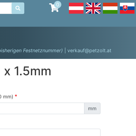
0

 bisherigen Festnetznummer)
| verkauf@petzolt.at
 x 1.5mm
0 mm)
mm