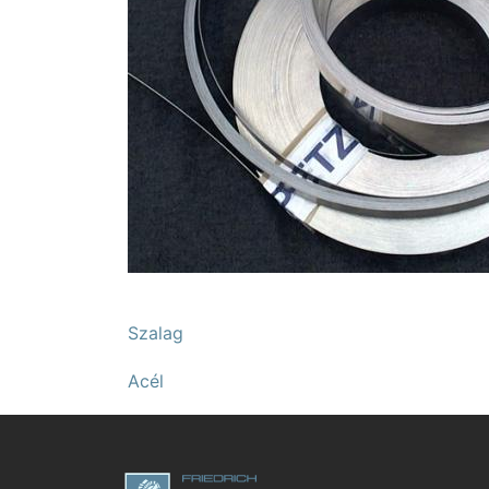
Szalag
Acél