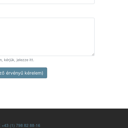
 kérjük, jelezze itt.
ő érvényű kérelem)
:
+43 (1) 798 82 88-16