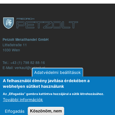
Petzolt Metallhandel GmbH
Litfaßstraße 11
1030 Wien
Tel.:
+43 (1) 798 82 88-16
E-Mail: verkauf@petzolt.at
Adatvédelmi beállítások
A felhasználói élmény javítása érdekében a
webhelyen sütiket használunk
Fußzeilenmenü
Kapcsolat
Általános Szerződési Feltételek
Az „Elfogadás” gombra kattintva hozzájárul a sütik létrehozásához.
További információk
Adat védelem
Impresszum
Elfogadás
Köszönöm, nem