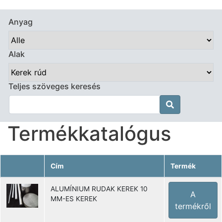
Anyag
Alak
Teljes szöveges keresés

Termékkatalógus
Cím
Termék
ALUMÍNIUM RUDAK KEREK 10
A
MM-ES KEREK
termékről