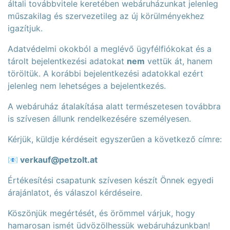
általi továbbvitele keretében webáruházunkat jelenleg
műszakilag és szervezetileg az új körülményekhez
igazítjuk.
Adatvédelmi okokból a meglévő ügyfélfiókokat és a
tárolt bejelentkezési adatokat
nem
vettük át, hanem
töröltük. A korábbi bejelentkezési adatokkal ezért
jelenleg nem lehetséges a bejelentkezés.
A webáruház átalakítása alatt természetesen továbbra
is szívesen állunk rendelkezésére személyesen.
Kérjük, küldje kérdéseit egyszerűen a következő címre:
📧
verkauf@petzolt.at
Értékesítési csapatunk szívesen készít Önnek egyedi
árajánlatot, és válaszol kérdéseire.
Köszönjük megértését, és örömmel várjuk, hogy
hamarosan ismét üdvözölhessük webáruházunkban!