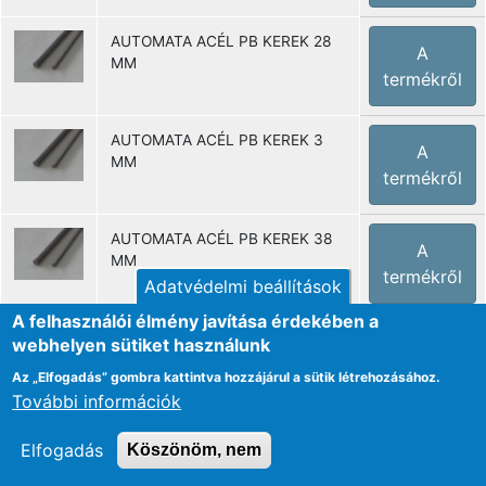
AUTOMATA ACÉL PB KEREK 28
A
MM
termékről
AUTOMATA ACÉL PB KEREK 3
A
MM
termékről
AUTOMATA ACÉL PB KEREK 38
A
MM
termékről
Adatvédelmi beállítások
A felhasználói élmény javítása érdekében a
AUTOMATA ACÉL PB KEREK 4
webhelyen sütiket használunk
A
MM
termékről
Az „Elfogadás” gombra kattintva hozzájárul a sütik létrehozásához.
További információk
AUTOMATA ACÉL PB KEREK 40
A
Elfogadás
Köszönöm, nem
MM
termékről