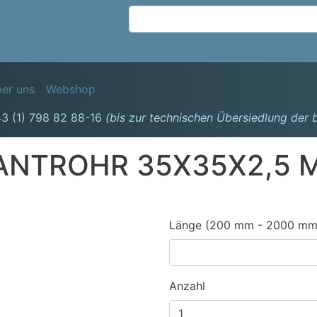
Direkt
zum
Inhalt
avigation
er uns
Webshop
3 (1) 798 82 88-16
(bis zur technischen Übersiedlung der
ANTROHR 35X35X2,5 
Länge (200 mm - 2000 mm
Anzahl