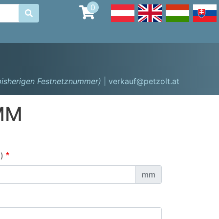
0

 bisherigen Festnetznummer)
| verkauf@petzolt.at
MM
)
mm