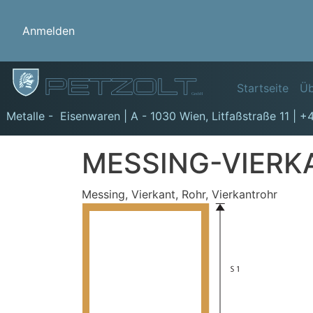
Benutzermenü
Anmelden
Hauptn
Startseite
Üb
GmbH
Metalle - Eisenwaren | A - 1030 Wien,
Litfaßstraße 11
|
+4
MESSING-VIERK
Messing, Vierkant, Rohr, Vierkantrohr