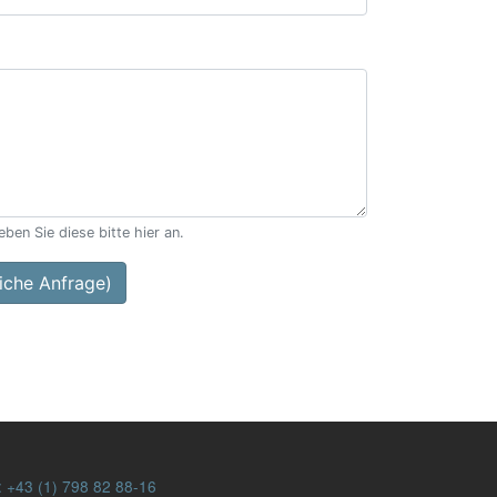
ben Sie diese bitte hier an.
che Anfrage)
:
+43 (1) 798 82 88-16