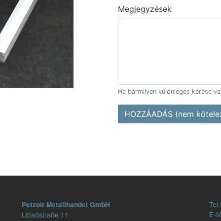
Megjegyzések
Ha bármilyen különleges kérése van,
HOZZÁADÁS (nem kötelez
Tel.
Petzolt Metallhandel GmbH
E-M
Litfaßstraße 11