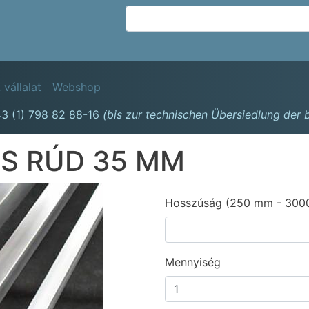
Ugrás
a
tartalomra
avigation
 vállalat
Webshop
3 (1) 798 82 88-16
(bis zur technischen Übersiedlung der
S RÚD 35 MM
Hosszúság (250 mm - 300
Mennyiség