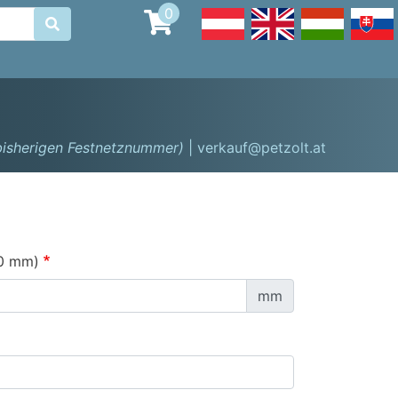
0

 bisherigen Festnetznummer)
| verkauf@petzolt.at
0 mm)
mm