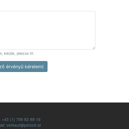
 kérjük, jelezze itt.
ő érvényű kérelem)
:
+43 (1) 798 82 88-16
ail: verkauf@petzolt.at