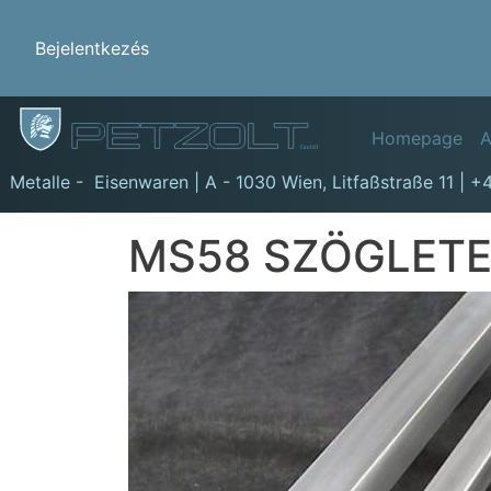
Benutzermenü
Bejelentkezés
Hauptn
Homepage
A
GmbH
Metalle - Eisenwaren | A - 1030 Wien,
Litfaßstraße 11
|
+4
MS58 SZÖGLETE