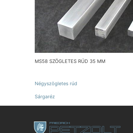
MS58 SZÖGLETES RÚD 35 MM
Négyszögletes rúd
Sárgaréz