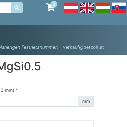
0

 bisherigen Festnetznummer)
| verkauf@petzolt.at
MgSi0.5
00 mm)
mm