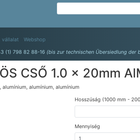
Ugrás
a
tartalomra
avigation
 vállalat
Webshop
3 (1) 798 82 88-16
(bis zur technischen Übersiedlung der
S CSŐ 1.0 x 20mm Al
, alumínium, alumínium, alumínium
Hosszúság (1000 mm - 20
Mennyiség