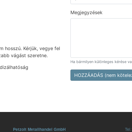
Megjegyzések
 hosszú. Kérjük, vegye fel
zabb vágást szeretne.
Ha bármilyen különleges kérése van,
dizálhatóság
HOZZÁADÁS (nem kötelez
Tel.
Petzolt Metallhandel GmbH