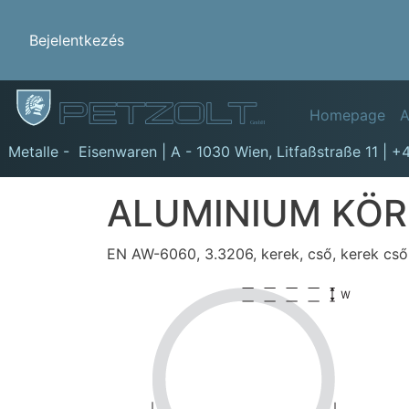
Benutzermenü
Bejelentkezés
Hauptn
Homepage
A
GmbH
Metalle - Eisenwaren | A - 1030 Wien,
Litfaßstraße 11
|
+4
ALUMINIUM KÖRÖ
EN AW-6060, 3.3206, kerek, cső, kerek cső