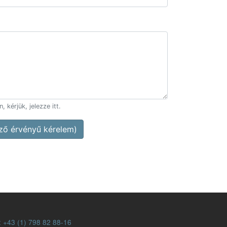
 kérjük, jelezze itt.
ő érvényű kérelem)
:
+43 (1) 798 82 88-16