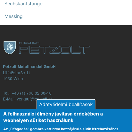
Sechskantstange
Messing
Petzolt Metallhandel GmbH
Litfaßstraße 11
1030 Wien
Tel.:
+43 (1) 798 82 88-16
E-Mail: verkauf@petzolt.at
Adatvédelmi beállítások
A felhasználói élmény javítása érdekében a
webhelyen sütiket használunk
Fußzeilenmenü
Kapcsolat
Általános Szerződési Feltételek
Az „Elfogadás” gombra kattintva hozzájárul a sütik létrehozásához.