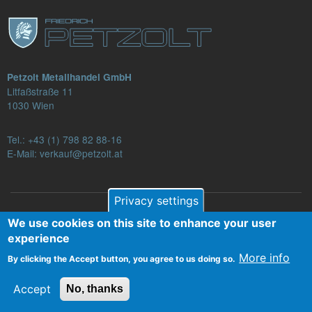
Petzolt Metallhandel GmbH
Litfaßstraße 11
1030 Wien
Tel.:
+43 (1) 798 82 88-16
E-Mail: verkauf@petzolt.at
Privacy settings
Fußzeilenmenü
We use cookies on this site to enhance your user
Contact
Terms and Conditions
Privacy
experience
Legal Notice
More info
By clicking the Accept button, you agree to us doing so.
Accept
No, thanks