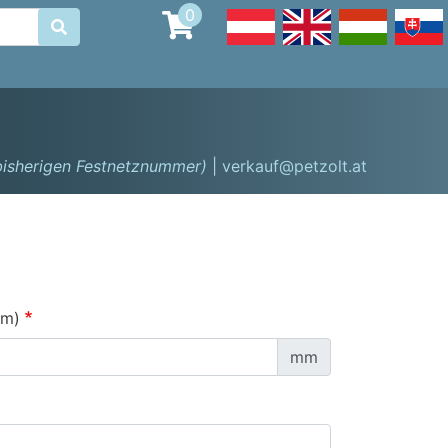
0

 bisherigen Festnetznummer)
| verkauf@petzolt.at
mm)
mm