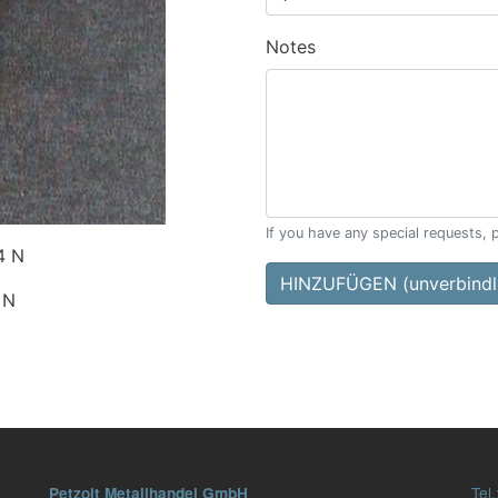
Notes
If you have any special requests, 
4 N
HINZUFÜGEN (unverbindli
 N
Tel.
Petzolt Metallhandel GmbH