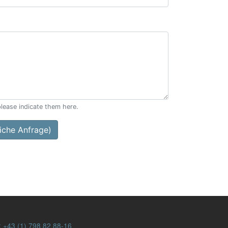
please indicate them here.
che Anfrage)
:
+43 (1) 798 82 88-16