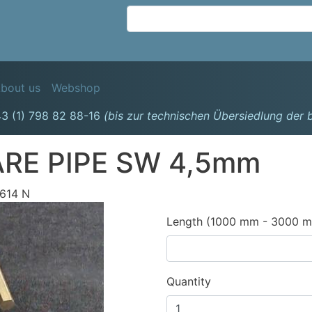
Skip
to
main
content
avigation
bout us
Webshop
3 (1) 798 82 88-16
(bis zur technischen Übersiedlung der
RE PIPE SW 4,5mm
614 N
Length (1000 mm - 3000 
Quantity