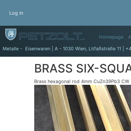
Benutzermenü
Log in
Hauptn
Homepage
A
GmbH
Metalle - Eisenwaren | A - 1030 Wien,
Litfaßstraße 11
|
+4
BRASS SIX-SQUA
Brass hexagonal rod 4mm CuZn39Pb3 CW 