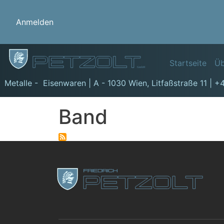
Benutzermenü
Anmelden
Hauptn
Startseite
Üb
GmbH
Metalle - Eisenwaren | A - 1030 Wien,
Litfaßstraße 11
|
+4
Band