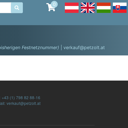
0

 bisherigen Festnetznummer)
| verkauf@petzolt.at
:
+43 (1) 798 82 88-16
ail: verkauf@petzolt.at