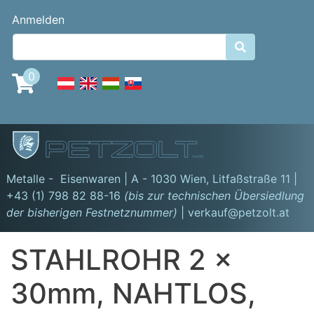
Direkt
Benutzermenü
Anmelden
zum
Inhalt

0
GmbH
Metalle - Eisenwaren | A - 1030 Wien,
Litfaßstraße 11
|
+43 (1) 798 82 88-16
(bis zur technischen Übersiedlung
der bisherigen Festnetznummer)
| verkauf@petzolt.at
STAHLROHR 2 x
30mm, NAHTLOS,