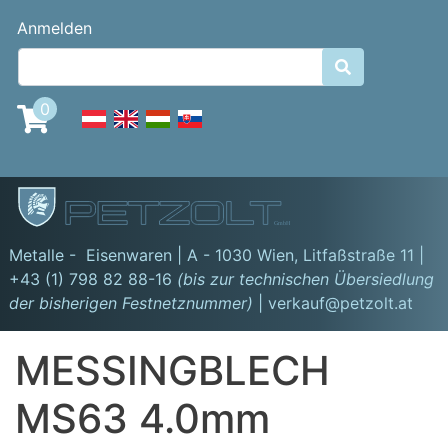
Direkt
Benutzermenü
Anmelden
zum
Inhalt

0
GmbH
Metalle - Eisenwaren | A - 1030 Wien,
Litfaßstraße 11
|
+43 (1) 798 82 88-16
(bis zur technischen Übersiedlung
der bisherigen Festnetznummer)
| verkauf@petzolt.at
MESSINGBLECH
MS63 4.0mm