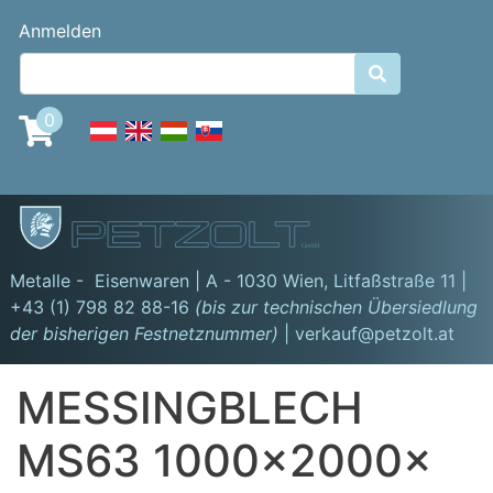
Direkt
Benutzermenü
Anmelden
zum
Inhalt

0
GmbH
Metalle - Eisenwaren | A - 1030 Wien,
Litfaßstraße 11
|
+43 (1) 798 82 88-16
(bis zur technischen Übersiedlung
der bisherigen Festnetznummer)
| verkauf@petzolt.at
MESSINGBLECH
MS63 1000x2000x