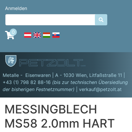
Direkt
Benutzermenü
Anmelden
zum
Inhalt

0
GmbH
Metalle - Eisenwaren | A - 1030 Wien,
Litfaßstraße 11
|
+43 (1) 798 82 88-16
(bis zur technischen Übersiedlung
der bisherigen Festnetznummer)
| verkauf@petzolt.at
MESSINGBLECH
MS58 2.0mm HART