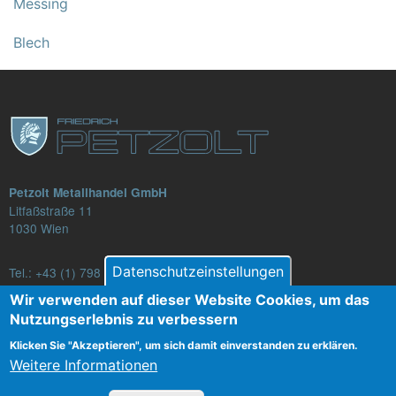
Messing
Blech
Petzolt Metallhandel GmbH
Litfaßstraße 11
1030 Wien
Datenschutzeinstellungen
Tel.:
+43 (1) 798 82 88-16
E-Mail: verkauf@petzolt.at
Wir verwenden auf dieser Website Cookies, um das
Nutzungserlebnis zu verbessern
Klicken Sie "Akzeptieren", um sich damit einverstanden zu erklären.
Weitere Informationen
Fußzeilenmenü
Kontakt
AGB
Datenschutz
Impressum