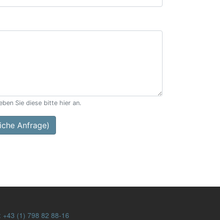
ben Sie diese bitte hier an.
che Anfrage)
:
+43 (1) 798 82 88-16