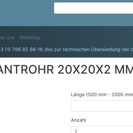
Direkt
zum
Inhalt
avigation
er uns
Webshop
3 (1) 798 82 88-16
(bis zur technischen Übersiedlung der
ANTROHR 20X20X2 M
Länge (500 mm - 2000 mm
Anzahl