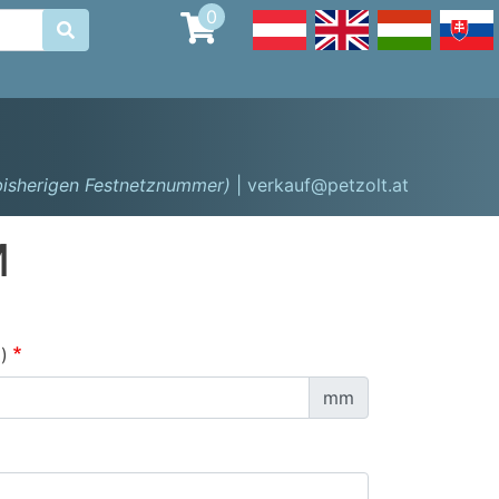
0

 bisherigen Festnetznummer)
| verkauf@petzolt.at
M
)
mm