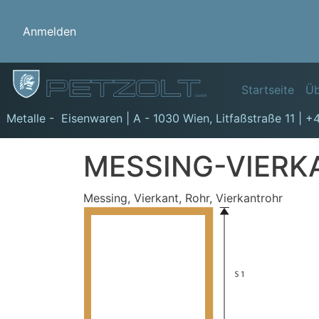
Benutzermenü
Anmelden
Hauptn
Startseite
Üb
GmbH
Metalle - Eisenwaren | A - 1030 Wien,
Litfaßstraße 11
|
+4
MESSING-VIERK
Messing, Vierkant, Rohr, Vierkantrohr