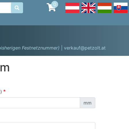
0

 bisherigen Festnetznummer)
| verkauf@petzolt.at
mm
)
mm