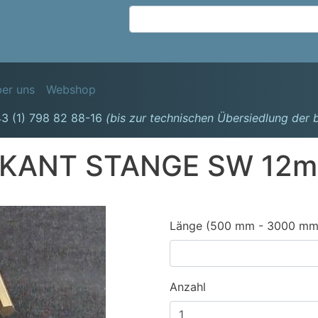
Direkt
zum
Inhalt
avigation
er uns
Webshop
3 (1) 798 82 88-16
(bis zur technischen Übersiedlung der
KANT STANGE SW 12
Länge (500 mm - 3000 mm
Anzahl