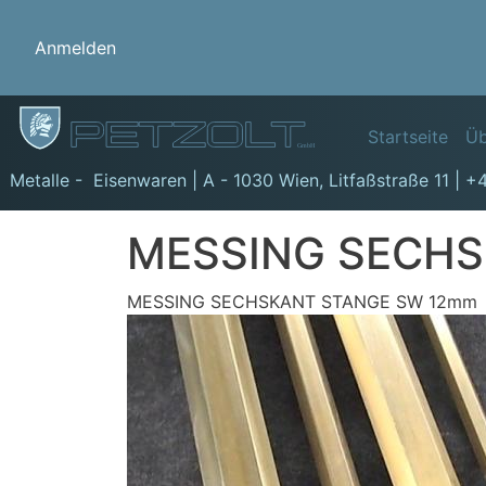
Benutzermenü
Anmelden
Hauptn
Startseite
Üb
GmbH
Metalle - Eisenwaren | A - 1030 Wien,
Litfaßstraße 11
|
+4
MESSING SECHS
MESSING SECHSKANT STANGE SW 12mm