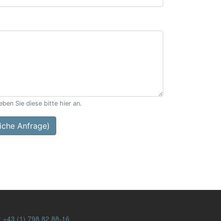
ben Sie diese bitte hier an.
che Anfrage)
:
+43 (1) 798 82 88-16