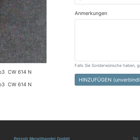
Anmerkungen
Falls Sie Sonderwünsche haben, ge
b3 CW 614 N
HINZUFÜGEN (unverbindli
b3 CW 614 N
Tel.
Petzolt Metallhandel GmbH