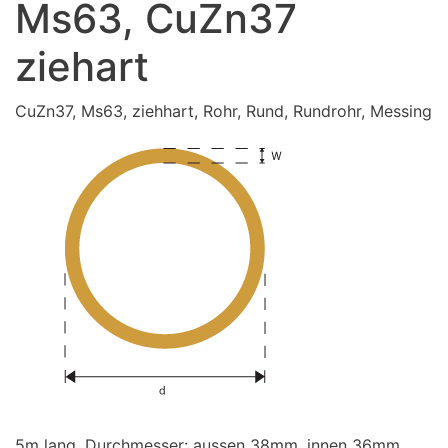
Ms63, CuZn37
ziehart
CuZn37, Ms63, ziehhart, Rohr, Rund, Rundrohr, Messing
5m lang. Durchmesser: aussen 38mm, innen 36mm,