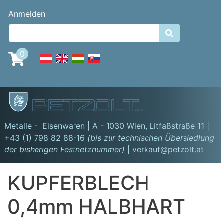
Direkt
Benutzermenü
Anmelden
zum
Inhalt

0
GmbH
Metalle - Eisenwaren | A - 1030 Wien,
Litfaßstraße 11
|
+43 (1) 798 82 88-16
(bis zur technischen Übersiedlung
der bisherigen Festnetznummer)
| verkauf@petzolt.at
KUPFERBLECH
0,4mm HALBHART