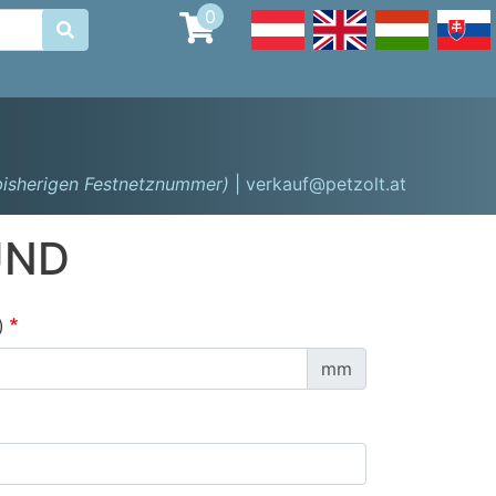
0

 bisherigen Festnetznummer)
| verkauf@petzolt.at
UND
)
mm