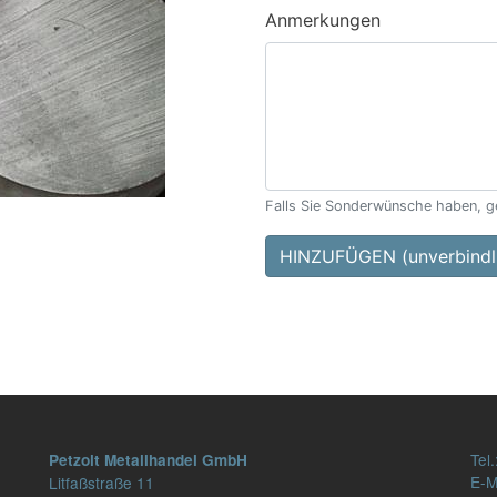
Anmerkungen
Falls Sie Sonderwünsche haben, ge
HINZUFÜGEN (unverbindli
Tel.
Petzolt Metallhandel GmbH
E-M
Litfaßstraße 11