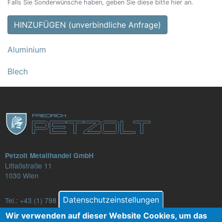
Falls Sie Sonderwünsche haben, geben Sie diese bitte hier an.
HINZUFÜGEN (unverbindliche Anfrage)
Aluminium
Blech
Petzolt Metallhandel GmbH
Litfaßstraße 11
1030 Wien
Datenschutzeinstellungen
Tel.:
+43 (1) 798 82 88-16
E-Mail: verkauf@petzolt.at
Wir verwenden auf dieser Website Cookies, um das