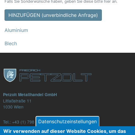
Falls Sie Sonderwünsche haben, geben Sie diese bitte hier an.
HINZUFÜGEN (unverbindliche Anfrage)
Aluminium
Blech
Petzolt Metallhandel GmbH
Litfaßstraße 11
1030 Wien
Datenschutzeinstellungen
Tel.:
+43 (1) 798 82 88-16
E-Mail: verkauf@petzolt.at
Wir verwenden auf dieser Website Cookies, um das