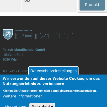
MM
Produkt
Petzolt Metallhandel GmbH
Litfaßstraße 11
1030 Wien
Datenschutzeinstellungen
Tel.:
+43 (1) 798 82 88-16
E-Mail: verkauf@petzolt.at
Wir verwenden auf dieser Website Cookies, um das
Nutzungserlebnis zu verbessern
Klicken Sie "Akzeptieren", um sich damit einverstanden zu erklären.
Weitere Informationen
Fußzeilenmenü
Kontakt
AGB
Datenschutz
Impressum
Akzeptieren
Nein, danke